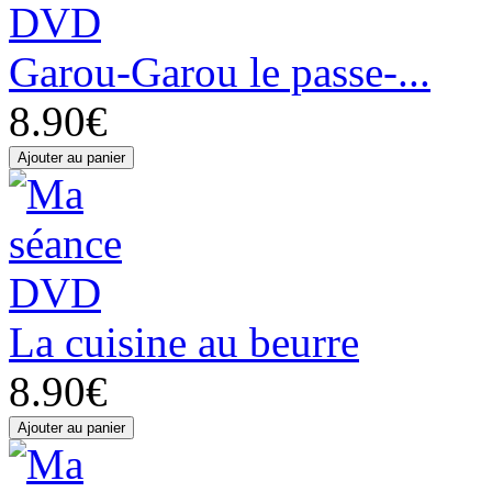
Garou-Garou le passe-...
8.90€
La cuisine au beurre
8.90€