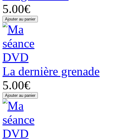
5.00€
La dernière grenade
5.00€