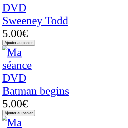
Sweeney Todd
5.00€
Batman begins
5.00€