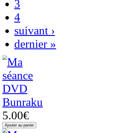
3
4
suivant ›
dernier »
Bunraku
5.00€